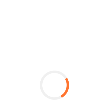
Trattamento lesioni cutanee:
ulcere da decubito
piede diabetico
ulcere venose
neuropatia diabetica
Neuropatia diabetica
Ulcere esterne difficili e neuropatia diabetica trattate con
l’innovativa terapia FREMS
Per particolari ulcere e per la terapia del dolore è
disponibile l’ozonoterapia
CONTATTO
080 35 81 001
dal lunedi al sabato dalle ore 8:00 alle 20:00
RICHIEDI INFO