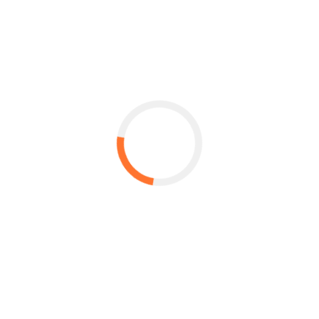
pomeriggi all’ombra degli alberi e il giardino con panchine a
disposizione degli ospiti, rappresentano un luogo di
socializzazione nonché un'oasi di tranquillità.
RICHIEDI INFO
NOMINATIVO
EMAIL
TELEFONO
TESTO