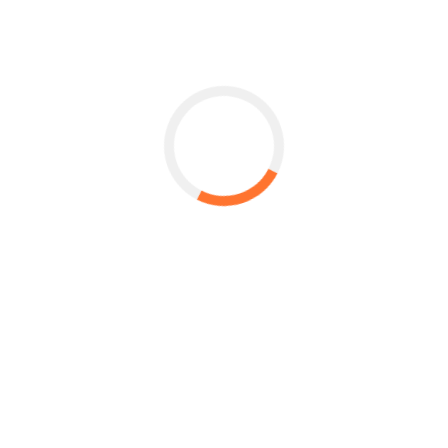
LUOGO DI RESIDENZA
EMAIL
CELLULARE
Dichiaro di non essere iscritto ad altri percorsi formativi
Dichiaro di non essere occupato
CORSI DA 200 ORE
Comunicare in Lingua Spagnola
Grafica Fotografica Digitale
Web Designer